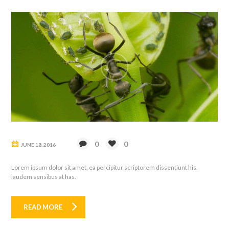
0
0
JUNE 18, 2016
Lorem ipsum dolor sit amet, ea percipitur scriptorem dissentiunt his,
laudem sensibus at has.
READ MORE