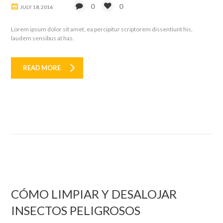
0
0
JULY 18, 2016
Lorem ipsum dolor sit amet, ea percipitur scriptorem dissentiunt his,
laudem sensibus at has.
READ MORE
CÓMO LIMPIAR Y DESALOJAR
INSECTOS PELIGROSOS