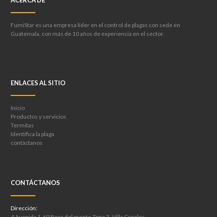
FumiStar es una empresa líder en el control de plagas con sede en
Guatemala, con más de 10 años de experiencia en el sector.
ENLACES AL SITIO
Inicio
Productos y servicios
Termitas
Identifica la plaga
contáctanos
CONTÁCTANOS
Dirección:
4 Avenida 1-69 Boca del monte Zona 3, Villa Canales.