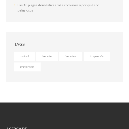
Las 10 plagas domésticas más comunes y por qué son
peligrosas
TAGS
control
insecto
insectos
inspección
prevención
ACERCA DE