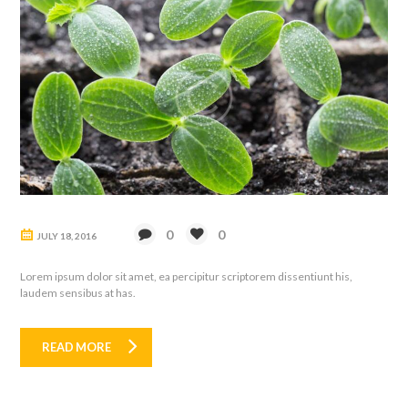
0
0
JULY 18, 2016
Lorem ipsum dolor sit amet, ea percipitur scriptorem dissentiunt his,
laudem sensibus at has.
READ MORE