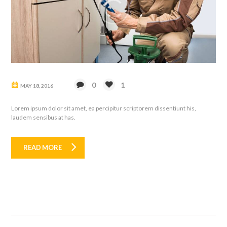
0
1
MAY 18, 2016
Lorem ipsum dolor sit amet, ea percipitur scriptorem dissentiunt his,
laudem sensibus at has.
READ MORE