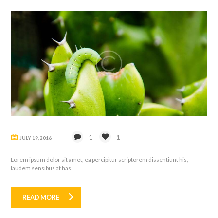
1
1
JULY 19, 2016
Lorem ipsum dolor sit amet, ea percipitur scriptorem dissentiunt his,
laudem sensibus at has.
READ MORE