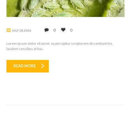
0
0
JULY 18, 2016
Lorem ipsum dolor sit amet, ea percipitur scriptorem dissentiunt his,
laudem sensibus at has.
READ MORE