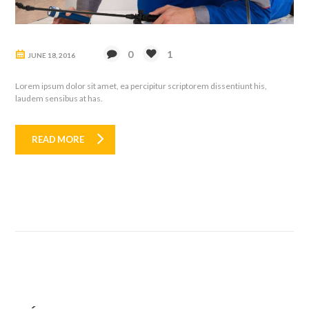
0
1
JUNE 18, 2016
Lorem ipsum dolor sit amet, ea percipitur scriptorem dissentiunt his,
laudem sensibus at has.
READ MORE