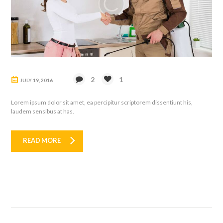
2
1
JULY 19, 2016
Lorem ipsum dolor sit amet, ea percipitur scriptorem dissentiunt his,
laudem sensibus at has.
READ MORE