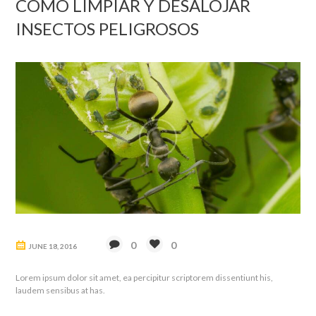
CÓMO LIMPIAR Y DESALOJAR
INSECTOS PELIGROSOS
0
0
JUNE 18, 2016
Lorem ipsum dolor sit amet, ea percipitur scriptorem dissentiunt his,
laudem sensibus at has.