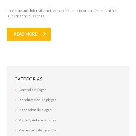
Lorem ipsum dolor sit amet, ea percipitur scriptorem dissentiunt his,
laudem sensibus at has.
READ MORE
CATEGORÍAS
Control de plagas
Identificación de plagas
Inspección de plagas
Plagas y enfermedades
Prevención de insectos