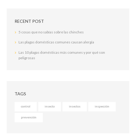
RECENT POST
5 cosas que no sabías sobre las chinches
Las plagas domésticas comunes causan alergia
Las 10 plagas domésticas más comunes y por qué son
peligrosas
TAGS
control
insecto
insectos
inspección
prevención